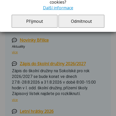
cookies?
ZPRÁVY A OZNÁMENÍ
Další informace
Novinky Sokolská
Přijmout
Odmítnout
Aktuality
více
Novinky Břilice
Aktuality
více
Zápis do školní družiny 2026/2027
Zápis do školní družiny na Sokolské pro rok
2026/2027 se bude konat ve dnech
27.8.-28.8.2026 a 31.8.2026 v době 8:00-15:00
hodin v I. odd. školní družiny, přízemí školy.
Zápisový lístek najdete po rozkliknutí.
více
Letní hrátky 2026