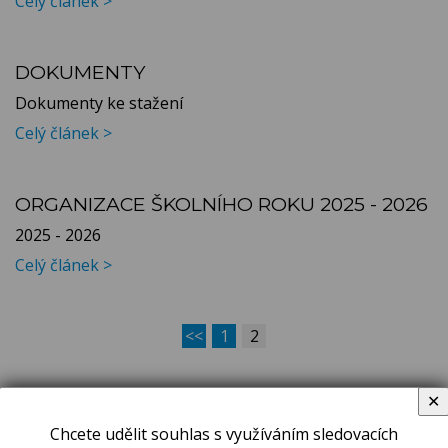
Celý článek >
DOKUMENTY
Dokumenty ke stažení
Celý článek >
ORGANIZACE ŠKOLNÍHO ROKU 2025 - 2026
2025 - 2026
Celý článek >
<<
1
2
✕
Chcete udělit souhlas s využíváním sledovacích