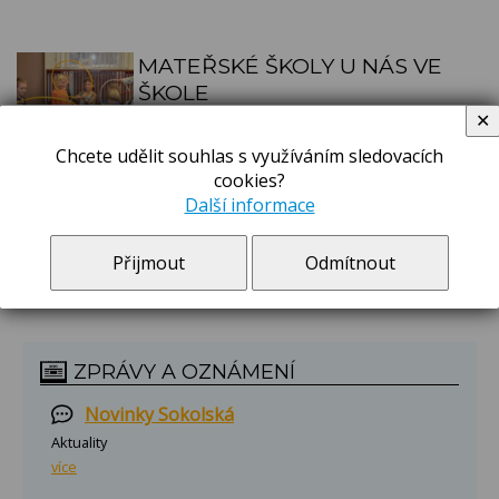
MATEŘSKÉ ŠKOLY U NÁS VE
ŠKOLE
✕
Ve dnes 11., 21. a 23. ledna - návštěva
mateřských škol v 1.třídách
Chcete udělit souhlas s využíváním sledovacích
cookies?
Celý článek >
Další informace
Přijmout
Odmítnout
ZPRÁVY A OZNÁMENÍ
Novinky Sokolská
Aktuality
více