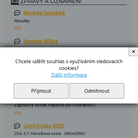
ZPRÁVY A OZNÁMENÍ
Novinky Sokolská
Aktuality
více
Novinky Břilice
Aktuality
✕
více
Chcete udělit souhlas s využíváním sledovacích
cookies?
Zápis do školní družiny 2026/2027
Další informace
Zápis do školní družiny na Sokolské pro rok
2026/2027 se bude konat ve dnech
Přijmout
Odmítnout
27.8.-28.8.2026 a 31.8.2026 v době 8:00-15:00
hodin v I. odd. školní družiny, přízemí školy.
Zápisový lístek najdete po rozkliknutí.
více
Letní hrátky 2026
29.6.-3.7. Honzíkova cesta - OBSAZENO