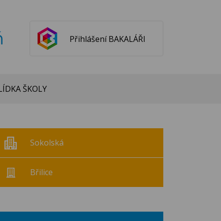
ň
Přihlášení BAKALÁŘI
ÍDKA ŠKOLY
Sokolská
Břilice