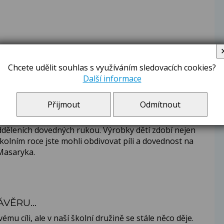
Chcete udělit souhlas s využíváním sledovacích cookies?
Další informace
ŽÁKY
Přijmout
Odmítnout
eme tak moudří jako naše sovy. Zručnost a jemnou
děleních dovedných rukou. Výrobky dětí zdobí nejen
školním roce jste mohli obdivovat píli a dovednost na
Masaryka.
VĚRU...
ému cíli, ale v naší školní družině se stále něco děje.