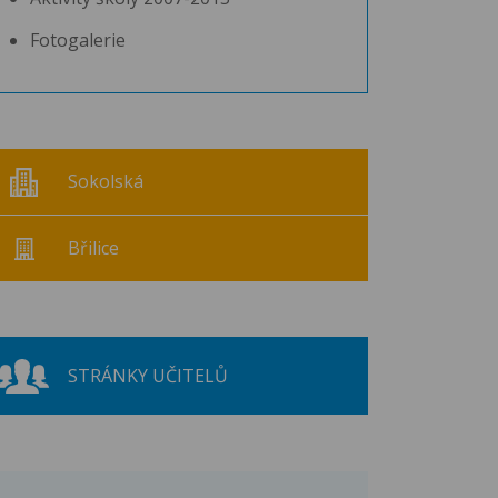
Fotogalerie
Sokolská
Břilice
STRÁNKY UČITELŮ