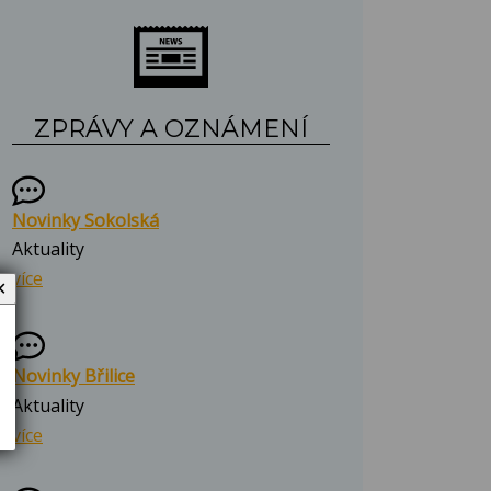
ZPRÁVY A OZNÁMENÍ
Novinky Sokolská
Aktuality
více
✕
Novinky Břilice
Aktuality
více