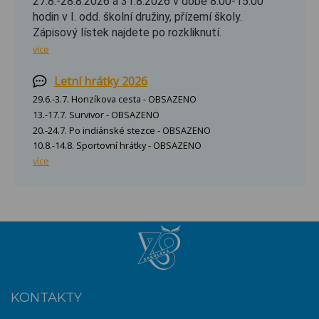
27.8.-28.8.2026 a 31.8.2026 v době 8:00-15:00
hodin v I. odd. školní družiny, přízemí školy.
Zápisový lístek najdete po rozkliknutí.
více
Letní hrátky 2026
29.6.-3.7. Honzíkova cesta - OBSAZENO
13.-17.7. Survivor - OBSAZENO
20.-24.7. Po indiánské stezce - OBSAZENO
10.8.-14.8. Sportovní hrátky - OBSAZENO
více
KONTAKTY