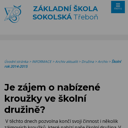
ZÁKLADNÍ ŠKOLA
menu
SOKOLSKÁ
Třeboň
Úvodní stránka
>
INFORMACE
>
Archiv aktualit
>
Družina
>
Archiv
>
Školní
rok 2014-2015
Je zájem o nabízené
kroužky ve školní
družině?
V těchto dnech pozvolna končí svoji činnost i několik
zájmových kroužků, které nabízí naše školní družina. V