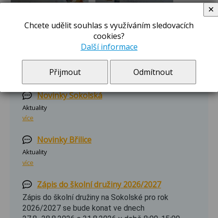
✕
Chcete udělit souhlas s využíváním sledovacích
cookies?
Další informace
Přijmout
Odmítnout
ZPRÁVY A OZNÁMENÍ
Novinky Sokolská
Aktuality
více
Novinky Břilice
Aktuality
více
Zápis do školní družiny 2026/2027
Zápis do školní družiny na Sokolské pro rok
2026/2027 se bude konat ve dnech