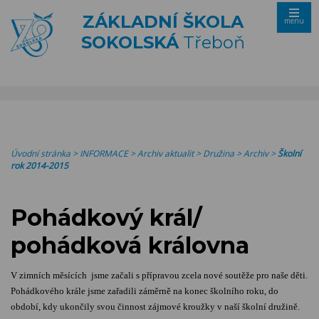
ZÁKLADNÍ ŠKOLA
menu
SOKOLSKÁ
Třeboň
Úvodní stránka
>
INFORMACE
>
Archiv aktualit
>
Družina
>
Archiv
>
Školní
rok 2014-2015
Pohádkový král/
pohádková královna
V zimních měsících jsme začali s přípravou zcela nové soutěže pro naše děti.
Pohádkového krále jsme zařadili záměrně na konec školního roku, do
období, kdy ukončily svou činnost zájmové kroužky v naší školní družině.