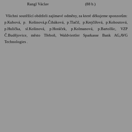
Rangl Václav
(88 b.)
Všichni soutěžící obdrželi zajímavé odměny, za které děkujeme sponzorům:
p.Kubová, p. Košinová,p.Čiháková, p.Tlačil, p.Krejčířová, p.Kohoutová,
p.Hulička, sl.Košinová, p.Horáček, p.Kolmanová, p.Bartolšic, VZP
Č.Budějovice, město Třeboň, Waldviertler Sparkasse Bank AG,AVG
Technologies .