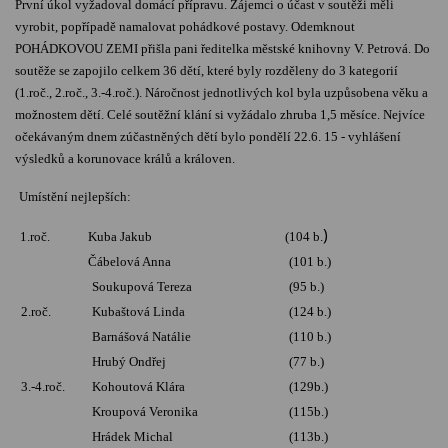
První úkol vyžadoval domácí přípravu. Zájemci o účast v soutěži měli
vyrobit, popřípadě namalovat pohádkové postavy. Odemknout
POHÁDKOVOU ZEMI přišla pani ředitelka městské knihovny V. Petrová. Do
soutěže se zapojilo celkem 36 dětí, které byly rozděleny do 3 kategorií
(1.roč., 2.roč., 3.-4.roč.). Náročnost jednotlivých kol byla uzpůsobena věku a
možnostem dětí. Celé soutěžní klání si vyžádalo zhruba 1,5 měsíce.
Nejvíce
očekávaným dnem zúčastněných dětí bylo pondělí 22.6. 15 - vyhlášení
výsledků a korunovace králů a královen.
Umístění nejlepších:
)
1.roč.
Kuba Jakub
(104 b.
Čábelová Anna
(101 b.)
Soukupová Tereza
(95 b.)
2.roč.
Kubaštová Linda
(124 b.)
Barnášová Natálie
(110 b.)
Hrubý Ondřej
(77 b.)
3.-4.
roč.
Kohoutová Klára
(129b.)
Kroupová Veronika
(115b.)
Hrádek Michal
(113b.)