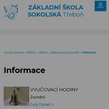
ZÁKLADNÍ ŠKOLA
menu
SOKOLSKÁ
Třeboň
Úvodní stránka
>
Břilice
>
Břilice - odloučené pracoviště
>
Informace
Informace
VYUČOVACÍ HODINY
Zvonění
Celý článek >