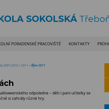
ŠKOLA SOKOLSKÁ
Třebo
KOLNÍ PORADENSKÉ PRACOVIŠTĚ
KONTAKTY
PROHL
koly 2007-2015
>
2011
>
Říjen 2011
dách
y halloweenského odpoledne – děti i paní učitelky se
čně si zahrály různé hry.