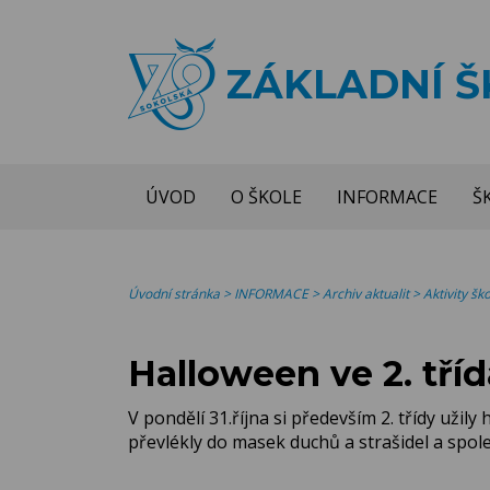
ZÁKLADNÍ 
ÚVOD
O ŠKOLE
INFORMACE
Š
Úvodní stránka
>
INFORMACE
>
Archiv aktualit
>
Aktivity š
Halloween ve 2. tří
V pondělí 31.října si především 2. třídy užil
převlékly do masek duchů a strašidel a spole