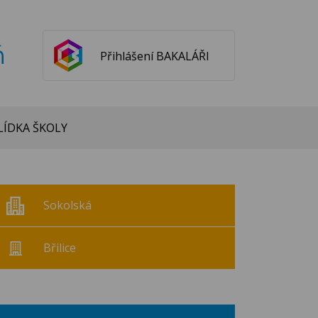
ň
Přihlášení BAKALÁŘI
ÍDKA ŠKOLY
Sokolská
Břilice