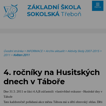
ZÁKLADNÍ ŠKOLA
menu
SOKOLSKÁ
Třeboň
Úvodní stránka
>
INFORMACE
>
Archiv aktualit
>
Aktivity školy 2007-2015
>
2011
>
Květen 2011
4. ročníky na Husitských
dnech v Táboře
Dne 31.5. 2011 se žáci 4.A,B zúčastnili vlastivědné exkurze - Husitské dny v
Táboře
Tato každoročně pořádaná akce města Tábora má u dětí obrovský ohlas. Děti