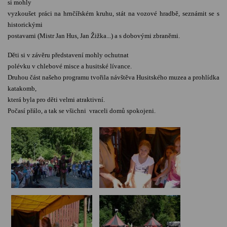
si mohly
vyzkoušet práci na hrnčířském kruhu, stát na vozové hradbě, seznámit se s
historickými
postavami (Mistr Jan Hus, Jan Žižka...) a s dobovými zbraněmi.
Děti si v závěru představení mohly ochutnat
polévku v chlebové misce a husitské lívance.
Druhou část našeho programu tvořila návštěva Husitského muzea a prohlídka
katakomb,
která byla pro děti velmi atraktivní.
Počasí přálo, a tak se všichni vraceli domů spokojeni.