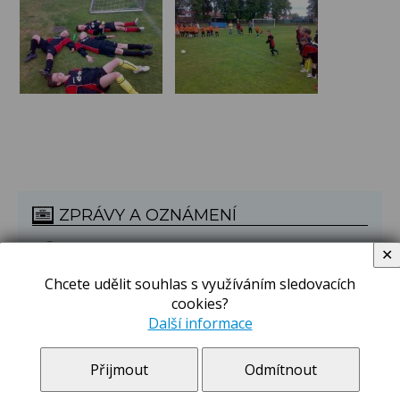
ZPRÁVY A OZNÁMENÍ
Novinky Sokolská
✕
Aktuality
Chcete udělit souhlas s využíváním sledovacích
více
cookies?
Další informace
Novinky Břilice
Aktuality
Přijmout
Odmítnout
více