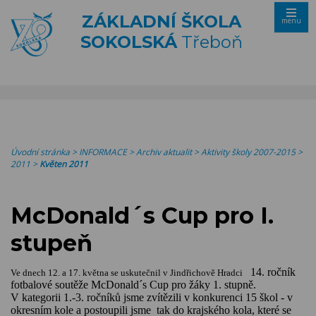
ZÁKLADNÍ ŠKOLA
menu
SOKOLSKÁ
Třeboň
Úvodní stránka
>
INFORMACE
>
Archiv aktualit
>
Aktivity školy 2007-2015
>
2011
>
Květen 2011
McDonald´s Cup pro I.
stupeň
14. ročník 
Ve dnech 12. a 17. května se uskutečnil v Jindřichově Hradci 
fotbalové soutěže McDonald´s Cup pro žáky 1. stupně.  
V kategorii 1.-3. ročníků jsme zvítězili v konkurenci 15 škol - v 
okresním kole a postoupili jsme  tak do krajského kola, které se 