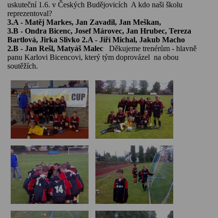
uskuteční 1.6. v Českých Budějovicích  A kdo naši školu 
reprezentoval? 
3.A - Matěj Markes, Jan Zavadil, Jan Meškan, 
3.B - Ondra Bicenc, Josef Márovec, Jan Hrubec, Tereza 
Bartlová, Jirka Slivko 2.A - Jiří Michal, Jakub Macho
2.B - Jan Rešl, Matyáš Malec  
 Děkujeme trenérům - hlavně 
panu Karlovi Bicencovi, který tým doprovázel  na obou 
soutěžích. 