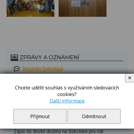
ZPRÁVY A OZNÁMENÍ
Novinky Sokolská
Aktuality
✕
více
Chcete udělit souhlas s využíváním sledovacích
cookies?
Novinky Břilice
Další informace
Aktuality
více
Přijmout
Odmítnout
Zápis do školní družiny 2026/2027
Zápis do školní družiny na Sokolské pro rok