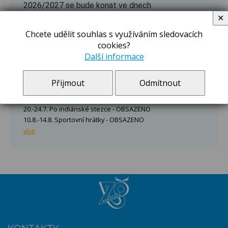
2026/2027 se bude konat ve dnech
27.8.-28.8.2026 a 31.8.2026 v době 8:00-15:00
✕
hodin v I. odd. školní družiny, přízemí školy.
Chcete udělit souhlas s využíváním sledovacích
Zápisový lístek najdete po rozkliknutí.
cookies?
více
Další informace
Letní hrátky 2026
Přijmout
Odmítnout
29.6.-3.7. Honzíkova cesta - OBSAZENO
13.-17.7. Survivor - OBSAZENO
20.-24.7. Po indiánské stezce - OBSAZENO
10.8.-14.8. Sportovní hrátky - OBSAZENO
více