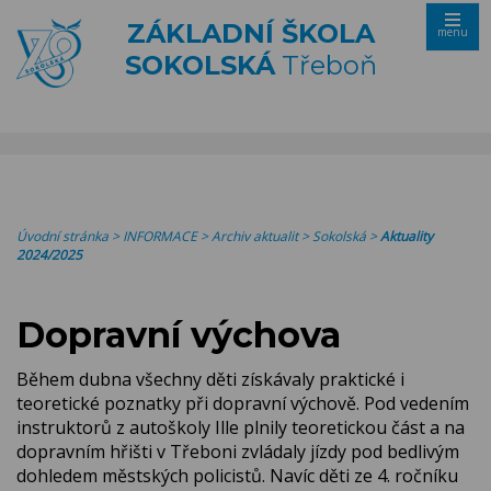
ZÁKLADNÍ ŠKOLA
menu
SOKOLSKÁ
Třeboň
Úvodní stránka
>
INFORMACE
>
Archiv aktualit
>
Sokolská
>
Aktuality
2024/2025
Dopravní výchova
Během dubna všechny děti získávaly praktické i
teoretické poznatky při dopravní výchově. Pod vedením
instruktorů z autoškoly Ille plnily teoretickou část a na
dopravním hřišti v Třeboni zvládaly jízdy pod bedlivým
dohledem městských policistů. Navíc děti ze 4. ročníku