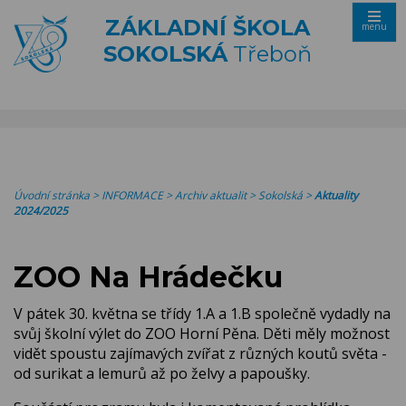
ZÁKLADNÍ ŠKOLA
menu
SOKOLSKÁ
Třeboň
Úvodní stránka
>
INFORMACE
>
Archiv aktualit
>
Sokolská
>
Aktuality
2024/2025
ZOO Na Hrádečku
V pátek 30. května se třídy 1.A a 1.B společně vydadly na
svůj školní výlet do ZOO Horní Pěna. Děti měly možnost
vidět spoustu zajímavých zvířat z různých koutů světa -
od surikat a lemurů až po želvy a papoušky.