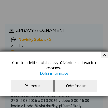
ZPRÁVY A OZNÁMENÍ
Novinky Sokolská
Aktuality
více
✕
Novinky Břilice
Chcete udělit souhlas s využíváním sledovacích
cookies?
Aktuality
více
Další informace
Zápis do školní družiny 2026/2027
Přijmout
Odmítnout
Zápis do školní družiny na Sokolské pro rok
2026/2027 se bude konat ve dnech
27.8.-28.8.2026 a 31.8.2026 v době 8:00-15:00
hodin v I. odd. školní družiny, přízemí školy.