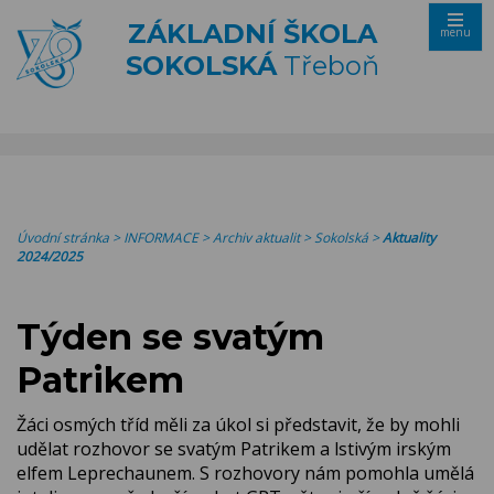
ZÁKLADNÍ ŠKOLA
menu
SOKOLSKÁ
Třeboň
Úvodní stránka
>
INFORMACE
>
Archiv aktualit
>
Sokolská
>
Aktuality
2024/2025
Týden se svatým
Patrikem
Žáci osmých tříd měli za úkol si představit, že by mohli
udělat rozhovor se svatým Patrikem a lstivým irským
elfem Leprechaunem. S rozhovory nám pomohla umělá