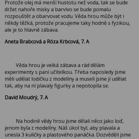
Protože olej má menší hustotu než voda, tak se bude
držet nahoře misky a barvivo se bude pomalu
rozpouštět a obarvovat vodu. Věda hrou může být i
někdy těžká, protože pracujeme taky hodně s fyzikou,
ale je to hlavně zábava.
Aneta Brabcová a Róza Krbcová, 7. A
Věda hrou je velká zábava a rád dělám
experimenty s paní učitelkou. Třeba naposledy jsme
měli udělat lodičku z modelíny a museli jsme ji udělat
tak, aby na ní plavaly figurky a nepotopila se.
David Moudrý, 7. A
Na hodině vědy hrou jsme dělali něco jako loď,
jenom byla z modelíny. Náš úkol byl, aby plavala a
unesla 3 kuličky a plastového panáčka. Dozvěděli jsme