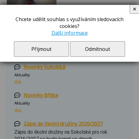
✕
Chcete udělit souhlas s využíváním sledovacích
cookies?
Další informace
Přijmout
Odmítnout
ZPRÁVY A OZNÁMENÍ
Novinky Sokolská
Aktuality
více
Novinky Břilice
Aktuality
více
Zápis do školní družiny 2026/2027
Zápis do školní družiny na Sokolské pro rok
2026/2027 se bude konat ve dnech