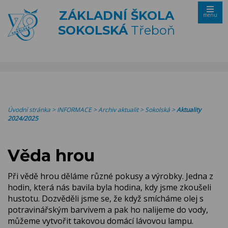
ZÁKLADNÍ ŠKOLA
menu
SOKOLSKÁ
Třeboň
Úvodní stránka
>
INFORMACE
>
Archiv aktualit
>
Sokolská
>
Aktuality
2024/2025
Věda hrou
Při vědě hrou děláme různé pokusy a výrobky. Jedna z
hodin, která nás bavila byla hodina, kdy jsme zkoušeli
hustotu. Dozvěděli jsme se, že když smícháme olej s
potravinářským barvivem a pak ho nalijeme do vody,
můžeme vytvořit takovou domácí lávovou lampu.