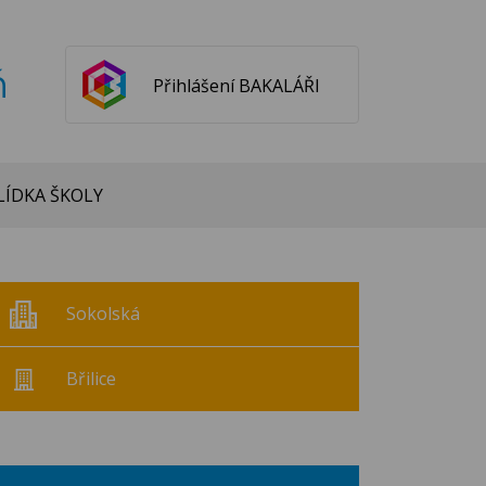
ň
Přihlášení BAKALÁŘI
ÍDKA ŠKOLY
Sokolská
Břilice