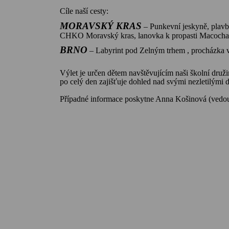
Cíle naší cesty:
MORAVSKÝ KRAS
– Punkevní jeskyně, plavb
CHKO Moravský kras, lanovka k propasti Macocha
BRNO
– Labyrint pod Zelným trhem , procházka v
Výlet je určen dětem navštěvujícím naši školní druž
po celý den zajišťuje dohled nad svými nezletilými 
Případné informace poskytne Anna Košinová (vedo