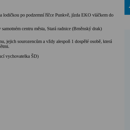
a lodičkou po podzemní říčce Punkvě,
jízda EKO vláčkem do
 samotném centru města, Stará
radnice (Brněnský drak)
inu, jejich sourozencům a vždy alespoň 1 dospělé osobě, která
dětmi.
ucí vychovatelka ŠD)