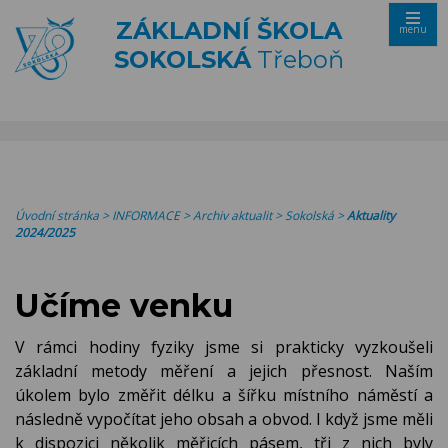
ZÁKLADNÍ ŠKOLA
menu
SOKOLSKÁ
Třeboň
Úvodní stránka
>
INFORMACE
>
Archiv aktualit
>
Sokolská
>
Aktuality
2024/2025
Učíme venku
V rámci hodiny fyziky jsme si prakticky vyzkoušeli
základní metody měření a jejich přesnost. Naším
úkolem bylo změřit délku a šířku místního náměstí a
následně vypočítat jeho obsah a obvod. I když jsme měli
k dispozici několik měřicích pásem, tři z nich byly