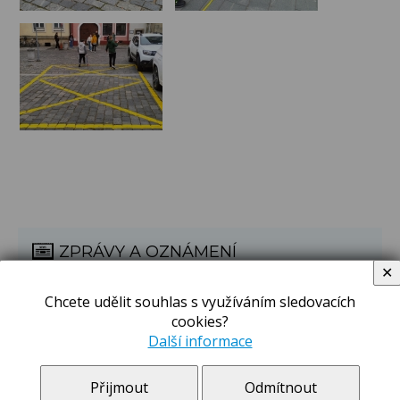
ZPRÁVY A OZNÁMENÍ
✕
Novinky Sokolská
Chcete udělit souhlas s využíváním sledovacích
Aktuality
cookies?
více
Další informace
Novinky Břilice
Přijmout
Odmítnout
Aktuality