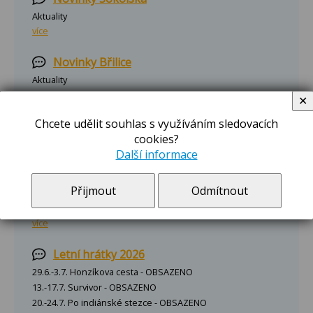
Aktuality
více
Novinky Břilice
Aktuality
více
✕
Chcete udělit souhlas s využíváním sledovacích
Zápis do školní družiny 2026/2027
cookies?
Zápis do školní družiny na Sokolské pro rok
Další informace
2026/2027 se bude konat ve dnech
27.8.-28.8.2026 a 31.8.2026 v době 8:00-15:00
Přijmout
Odmítnout
hodin v I. odd. školní družiny, přízemí školy.
Zápisový lístek najdete po rozkliknutí.
více
Letní hrátky 2026
29.6.-3.7. Honzíkova cesta - OBSAZENO
13.-17.7. Survivor - OBSAZENO
20.-24.7. Po indiánské stezce - OBSAZENO