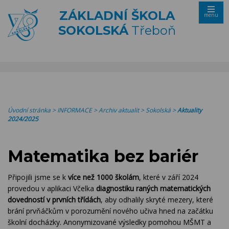
ZÁKLADNÍ ŠKOLA
menu
SOKOLSKÁ
Třeboň
Úvodní stránka
>
INFORMACE
>
Archiv aktualit
>
Sokolská
>
Aktuality
2024/2025
Matematika bez bariér
Připojili jsme se k
více než 1000 školám
, které v září 2024
provedou v aplikaci Včelka
diagnostiku raných matematických
dovedností v prvních třídách
, aby odhalily skryté mezery, které
brání prvňáčkům v porozumění nového učiva hned na začátku
školní docházky.
Anonymizované výsledky pomohou MŠMT a