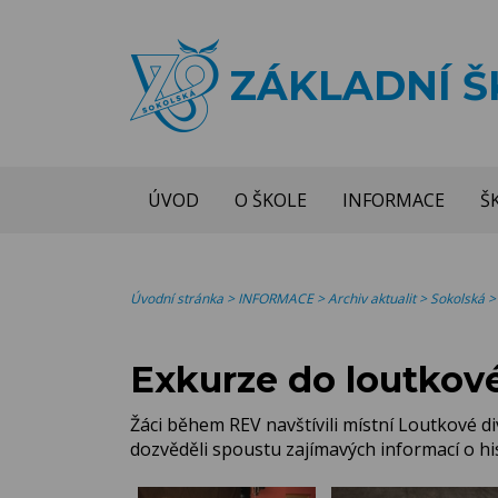
ZÁKLADNÍ 
ÚVOD
O ŠKOLE
INFORMACE
Š
Úvodní stránka
>
INFORMACE
>
Archiv aktualit
>
Sokolská
Exkurze do loutkov
Žáci během REV navštívili místní Loutkové di
dozvěděli spoustu zajímavých informací o hi