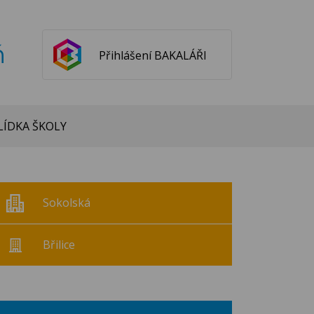
ň
Přihlášení BAKALÁŘI
ÍDKA ŠKOLY
Sokolská
Břilice