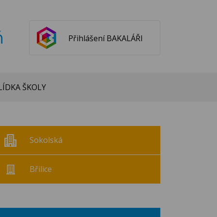
ň
Přihlášení BAKALÁŘI
ÍDKA ŠKOLY
Sokolská
Břilice