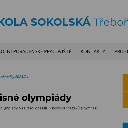
ŠKOLA SOKOLSKÁ
Třebo
KOLNÍ PORADENSKÉ PRACOVIŠTĚ
KONTAKTY
PROHL
>
Aktuality 2023/24
isné olympiády
lympiády. Naši žáci obstáli i v konkurenci žáků z gymnázií.