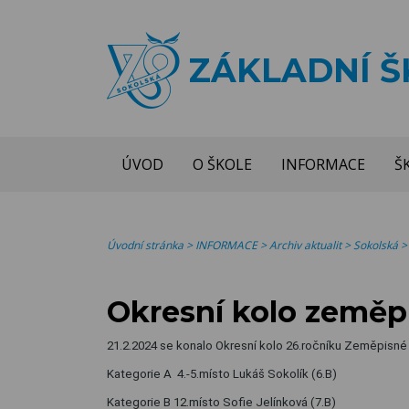
ZÁKLADNÍ 
ÚVOD
O ŠKOLE
INFORMACE
Š
Úvodní stránka
>
INFORMACE
>
Archiv aktualit
>
Sokolská
Okresní kolo zeměp
21.2.2024 se konalo Okresní kolo 26.ročníku Zeměpisné o
Kategorie A 4.-5.místo Lukáš Sokolík (6.B)
Kategorie B 12.místo Sofie Jelínková (7.B)