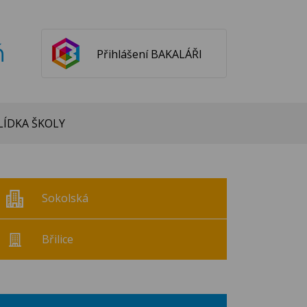
ň
Přihlášení BAKALÁŘI
ÍDKA ŠKOLY
Sokolská
Břilice