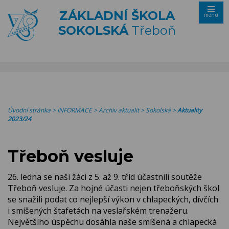
ZÁKLADNÍ ŠKOLA
menu
SOKOLSKÁ
Třeboň
Úvodní stránka
>
INFORMACE
>
Archiv aktualit
>
Sokolská
>
Aktuality
2023/24
Třeboň vesluje
26. ledna se naši žáci z 5. až 9. tříd účastnili soutěže
Třeboň vesluje. Za hojné účasti nejen třeboňských škol
se snažili podat co nejlepší výkon v chlapeckých, dívčích
i smíšených štafetách na veslařském trenažeru.
Největšího úspěchu dosáhla naše smíšená a chlapecká