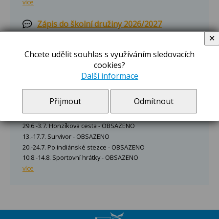
více
Zápis do školní družiny 2026/2027
Zápis do školní družiny na Sokolské pro rok
✕
2026/2027 se bude konat ve dnech
Chcete udělit souhlas s využíváním sledovacích
27.8.-28.8.2026 a 31.8.2026 v době 8:00-15:00
cookies?
hodin v I. odd. školní družiny, přízemí školy.
Další informace
Zápisový lístek najdete po rozkliknutí.
více
Přijmout
Odmítnout
Letní hrátky 2026
29.6.-3.7. Honzíkova cesta - OBSAZENO
13.-17.7. Survivor - OBSAZENO
20.-24.7. Po indiánské stezce - OBSAZENO
10.8.-14.8. Sportovní hrátky - OBSAZENO
více