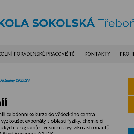
ŠKOLA SOKOLSKÁ
Třebo
KOLNÍ PORADENSKÉ PRACOVIŠTĚ
KONTAKTY
PROHL
>
Aktuality 2023/24
ii
tnili celodenní exkurze do vědeckého centra
 vyzkoušet exponáty z oblasti fyziky, chemie či
tických programů o vesmíru a výcviku astronautů