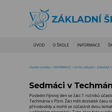
ZÁKLADNÍ 
ÚVOD
O ŠKOLE
INFORMACE
Š
Úvodní stránka
>
INFORMACE
>
Archiv aktualit
>
Sokolská
Sedmáci v Techmán
Poslední říjnový den se žáci 7. ročníků účas
Techmánia v Plzni. Žáci měli dostatek času si
přírodovědy a mohli se zúčastnit dvou tema