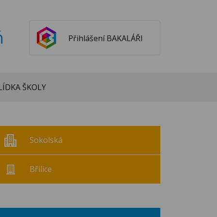
ň
Přihlášení BAKALÁŘI
ÍDKA ŠKOLY
Sokolská
Břilice