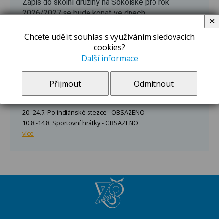
Zápis do školní družiny na Sokolské pro rok
2026/2027 se bude konat ve dnech
✕
27.8.-28.8.2026 a 31.8.2026 v době 8:00-15:00
hodin v I. odd. školní družiny, přízemí školy.
Chcete udělit souhlas s využíváním sledovacích
Zápisový lístek najdete po rozkliknutí.
cookies?
více
Další informace
Letní hrátky 2026
Přijmout
Odmítnout
29.6.-3.7. Honzíkova cesta - OBSAZENO
13.-17.7. Survivor - OBSAZENO
20.-24.7. Po indiánské stezce - OBSAZENO
10.8.-14.8. Sportovní hrátky - OBSAZENO
více