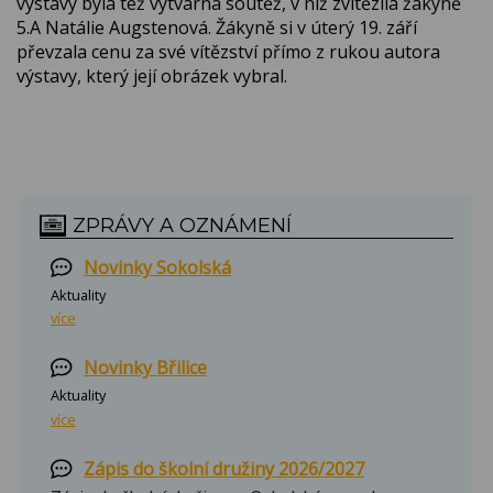
výstavy byla též výtvarná soutěž, v níž zvítězila žákyně
5.A Natálie Augstenová. Žákyně si v úterý 19. září
převzala cenu za své vítězství přímo z rukou autora
výstavy, který její obrázek vybral.
ZPRÁVY A OZNÁMENÍ
Novinky Sokolská
Aktuality
více
Novinky Břilice
Aktuality
více
Zápis do školní družiny 2026/2027