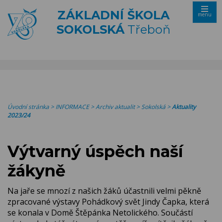
ZÁKLADNÍ ŠKOLA
menu
SOKOLSKÁ
Třeboň
Úvodní stránka
>
INFORMACE
>
Archiv aktualit
>
Sokolská
>
Aktuality
2023/24
Výtvarný úspěch naší
žákyně
Na jaře se mnozí z našich žáků účastnili velmi pěkně
zpracované výstavy Pohádkový svět Jindy Čapka, která
se konala v Domě Štěpánka Netolického. Součástí