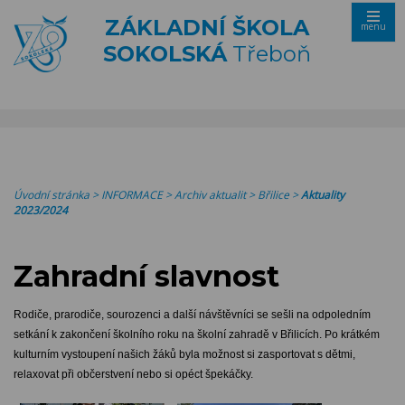
ZÁKLADNÍ ŠKOLA
menu
SOKOLSKÁ
Třeboň
Úvodní stránka
>
INFORMACE
>
Archiv aktualit
>
Břilice
>
Aktuality
2023/2024
Zahradní slavnost
Rodiče, prarodiče, sourozenci a další návštěvníci se sešli na odpoledním
setkání k zakončení školního roku na školní zahradě v Břilicích. Po krátkém
kulturním vystoupení našich žáků byla možnost si zasportovat s dětmi,
relaxovat při občerstvení nebo si opéct špekáčky.