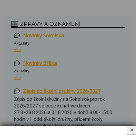
ZPRÁVY A OZNÁMENÍ
Novinky Sokolská
Aktuality
více
Novinky Břilice
Aktuality
více
Zápis do školní družiny 2026/2027
Zápis do školní družiny na Sokolské pro rok
2026/2027 se bude konat ve dnech
27.8.-28.8.2026 a 31.8.2026 v době 8:00-15:00
hodin v I. odd. školní družiny, přízemí školy.
Zápisový lístek najdete po rozkliknutí.
✕
více