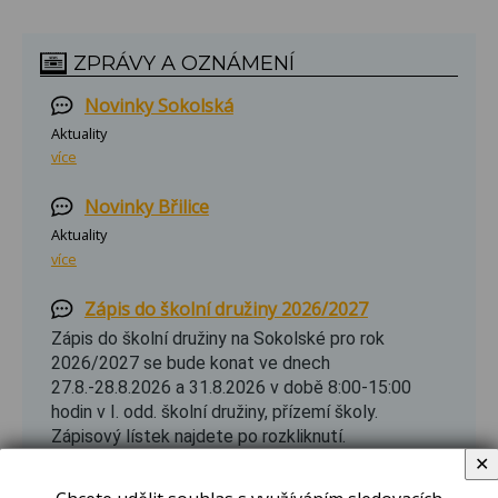
ZPRÁVY A OZNÁMENÍ
Novinky Sokolská
Aktuality
více
Novinky Břilice
Aktuality
více
Zápis do školní družiny 2026/2027
Zápis do školní družiny na Sokolské pro rok
2026/2027 se bude konat ve dnech
27.8.-28.8.2026 a 31.8.2026 v době 8:00-15:00
hodin v I. odd. školní družiny, přízemí školy.
Zápisový lístek najdete po rozkliknutí.
✕
více