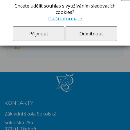
více
Chcete udělit souhlas s využíváním sledovacích
cookies?
Letní hrátky 2026
Další informace
29.6.-3.7. Honzíkova cesta - OBSAZENO
13.-17.7. Survivor - OBSAZENO
Přijmout
Odmítnout
20.-24.7. Po indiánské stezce - OBSAZENO
10.8.-14.8. Sportovní hrátky - OBSAZENO
více
KONTAKTY
Základní škola Sokolská
Sokolská 296
379 01 Třeboň