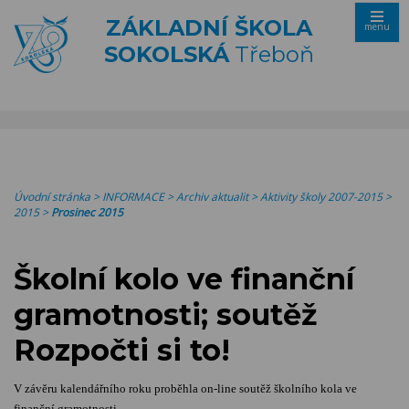
ZÁKLADNÍ ŠKOLA
menu
SOKOLSKÁ
Třeboň
Úvodní stránka
>
INFORMACE
>
Archiv aktualit
>
Aktivity školy 2007-2015
>
2015
>
Prosinec 2015
Školní kolo ve finanční
gramotnosti; soutěž
Rozpočti si to!
V závěru kalendářního roku proběhla on-line soutěž školního kola ve
finanční gramotnosti.