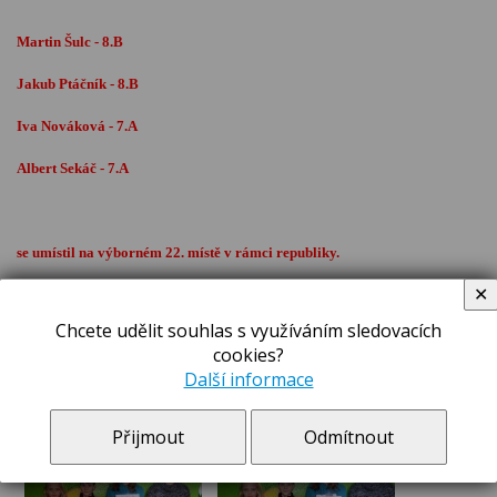
Martin Šulc - 8.B
Jakub Ptáčník - 8.B
Iva Nováková - 7.A
Albert Sekáč - 7.A
se umístil na výborném 22. místě v rámci republiky.
✕
Chcete udělit souhlas s využíváním sledovacích
cookies?
Další informace
Přijmout
Odmítnout