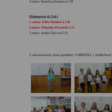
3.místo: Karolína Zemanová 3.B
II.kategorie (4.-5.tř.)
1. místo: Edita Dušáková 5.B
2.místo: Štěpánka Krynická 5.A
3.místo: Andrea Šulcová 5.A
V okresním kole, které proběhne 15.BŘEZNA v Jindřichově Hr