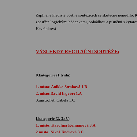
Zaplněné hlediště včetně soutěžících se skutečně nenudilo.
zpestřen
logickými hádankami, pohádkou a písněmi s kytarov
Havránková.
VÝSLEKDY RECITAČNÍ SOUTĚŽE:
0.kategorie (1.třída)
1. místo: Anikka Straková 1.B
2. místo:David Ingvort 1.A
3.místo:Petr Čábela 1.C
I.kategorie (2.-3.tř.)
1. místo: Karolína Kolmanová 3.A
2.místo: Nikol Jindrová 3.C