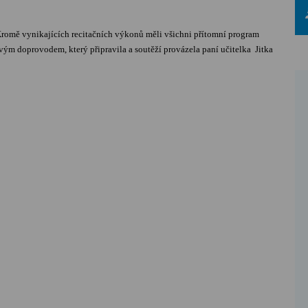
 Kromě vynikajících recitačních výkonů měli všichni přítomní program
ým doprovodem, který připravila a soutěží provázela paní učitelka Jitka