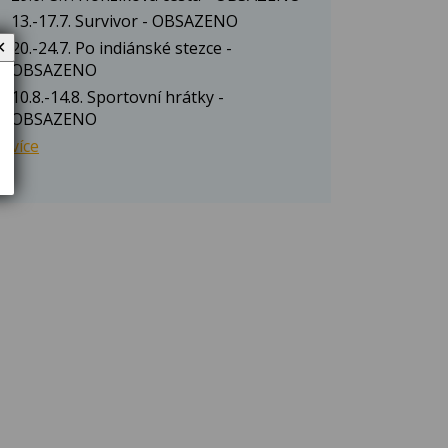
13.-17.7. Survivor - OBSAZENO
✕
20.-24.7. Po indiánské stezce -
OBSAZENO
10.8.-14.8. Sportovní hrátky -
OBSAZENO
více