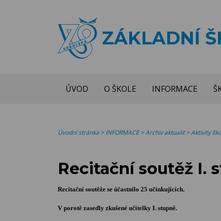
ZÁKLADNÍ 
ÚVOD
O ŠKOLE
INFORMACE
Š
Úvodní stránka
>
INFORMACE
>
Archiv aktualit
>
Aktivity š
Recitační soutěž I. 
Recitační soutěže se účastnilo 25 učinkujících.
V porotě zasedly zkušené učitelky I. stupně.