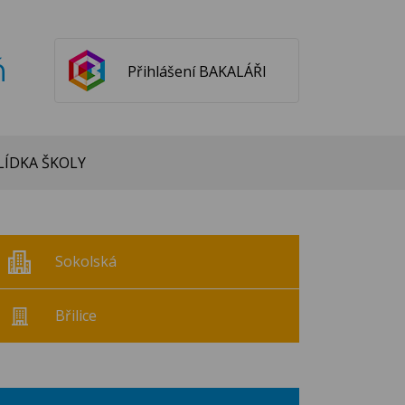
ň
Přihlášení BAKALÁŘI
ÍDKA ŠKOLY
Sokolská
Břilice