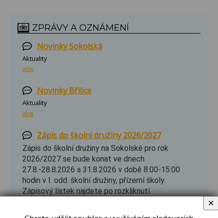
ZPRÁVY A OZNÁMENÍ
Novinky Sokolská
Aktuality
více
Novinky Břilice
Aktuality
více
Zápis do školní družiny 2026/2027
Zápis do školní družiny na Sokolské pro rok
2026/2027 se bude konat ve dnech
27.8.-28.8.2026 a 31.8.2026 v době 8:00-15:00
hodin v I. odd. školní družiny, přízemí školy.
Zápisový lístek najdete po rozkliknutí.
✕
více