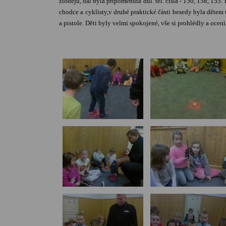
zlodějů, dál byla připomenuta důl. tel. čísla - 150, 158, 15
chodce a cyklisty,v druhé praktické části besedy byla dětem u
a pistole. Děti byly velmi spokojené, vše si prohlédly a oc