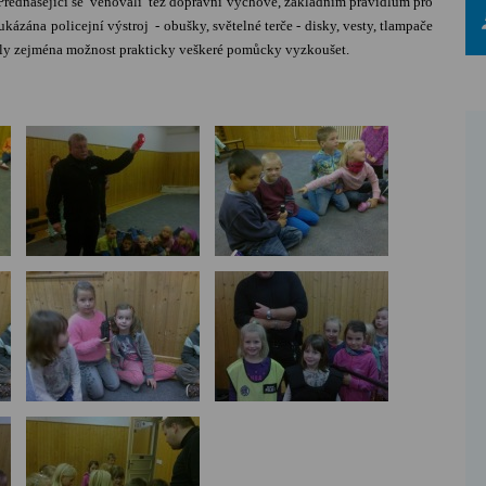
5. Přednášející se věnovali též dopravní výchově, základním pravidlům pro
kázána policejní výstroj - obušky, světelné terče - disky, vesty, tlampače
enily zejména možnost prakticky veškeré pomůcky vyzkoušet.