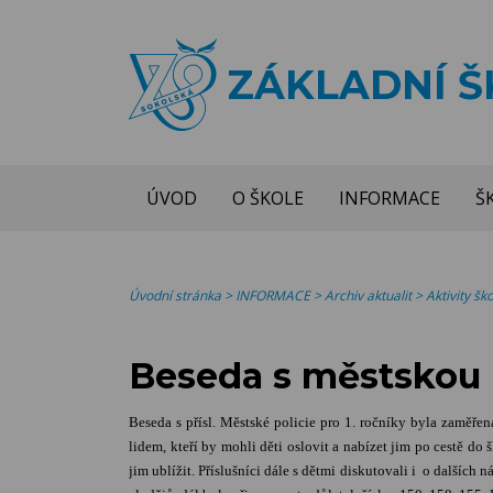
ZÁKLADNÍ 
ÚVOD
O ŠKOLE
INFORMACE
Š
Úvodní stránka
>
INFORMACE
>
Archiv aktualit
>
Aktivity š
Beseda s městskou p
Beseda s přísl. Městské policie pro 1. ročníky byla zaměře
lidem, kteří by mohli děti oslovit a nabízet jim po cestě d
jim ublížit. Příslušníci dále s dětmi diskutovali i o dalších 