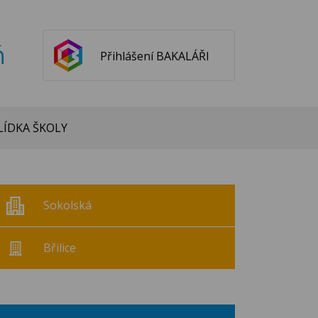
ň
Přihlášení BAKALÁŘI
ÍDKA ŠKOLY
Sokolská
Břilice