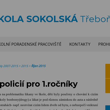
ŠKOLA SOKOLSKÁ
Třebo
KOLNÍ PORADENSKÉ PRACOVIŠTĚ
KONTAKTY
PROHL
koly 2007-2015
>
2015
>
Říjen 2015
olicií pro 1.ročníky
na na problematiku šikany ve škole, děti byly poučeny o chování k cizím
o školy bonbony(drogy) a lákat je pod různou záminkou do auta a následně
nástrahách- např. neotvírat cizím lidem dveře od bytu, o nebzepečí vniktuní