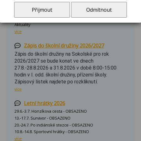
více
Přijmout
Odmítnout
Novinky Břilice
Aktuality
více
Zápis do školní družiny 2026/2027
Zápis do školní družiny na Sokolské pro rok
2026/2027 se bude konat ve dnech
27.8.-28.8.2026 a 31.8.2026 v době 8:00-15:00
hodin v I. odd. školní družiny, přízemí školy.
Zápisový lístek najdete po rozkliknutí.
více
Letní hrátky 2026
29.6.-3.7. Honzíkova cesta - OBSAZENO
13.-17.7. Survivor - OBSAZENO
20.-24.7. Po indiánské stezce - OBSAZENO
10.8.-14.8. Sportovní hrátky - OBSAZENO
více