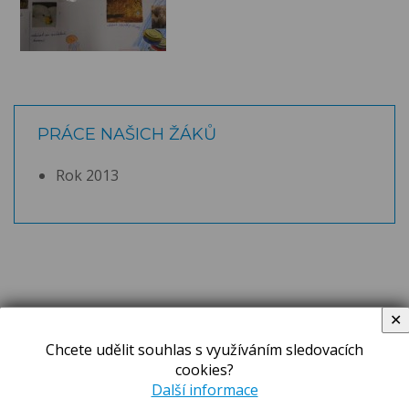
PRÁCE NAŠICH ŽÁKŮ
Rok 2013
✕
ZPRÁVY A OZNÁMENÍ
Chcete udělit souhlas s využíváním sledovacích
cookies?
Novinky Sokolská
Další informace
Aktuality