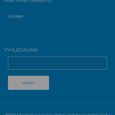
Email:
info@1zstrebon.cz
Cookies
VYHLEDÁVÁNÍ
©2018 Základní škola Sokolská Třeboň / Webdesign
inoWeb
, tvorba