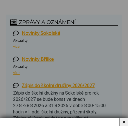
ZPRÁVY A OZNÁMENÍ
Novinky Sokolská
Aktuality
více
Novinky Břilice
Aktuality
více
Zápis do školní družiny 2026/2027
Zápis do školní družiny na Sokolské pro rok
2026/2027 se bude konat ve dnech
27.8.-28.8.2026 a 31.8.2026 v době 8:00-15:00
hodin v I. odd. školní družiny, přízemí školy.
Zápisový lístek najdete po rozkliknutí.
✕
více