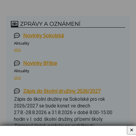
ZPRÁVY A OZNÁMENÍ
Novinky Sokolská
Aktuality
více
Novinky Břilice
Aktuality
více
Zápis do školní družiny 2026/2027
Zápis do školní družiny na Sokolské pro rok
2026/2027 se bude konat ve dnech
27.8.-28.8.2026 a 31.8.2026 v době 8:00-15:00
hodin v I. odd. školní družiny, přízemí školy.
Zápisový lístek najdete po rozkliknutí.
✕
více