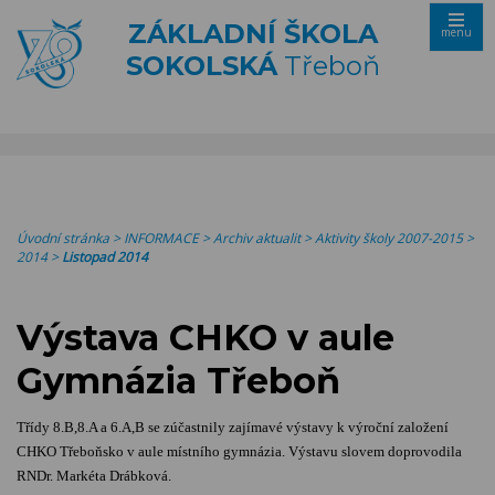
ZÁKLADNÍ ŠKOLA
menu
SOKOLSKÁ
Třeboň
Úvodní stránka
>
INFORMACE
>
Archiv aktualit
>
Aktivity školy 2007-2015
>
2014
>
Listopad 2014
Výstava CHKO v aule
Gymnázia Třeboň
Třídy 8.B,8.A a 6.A,B se zúčastnily zajímavé výstavy k výroční založení
CHKO Třeboňsko v aule místního gymnázia. Výstavu slovem doprovodila
RNDr. Markéta Drábková.