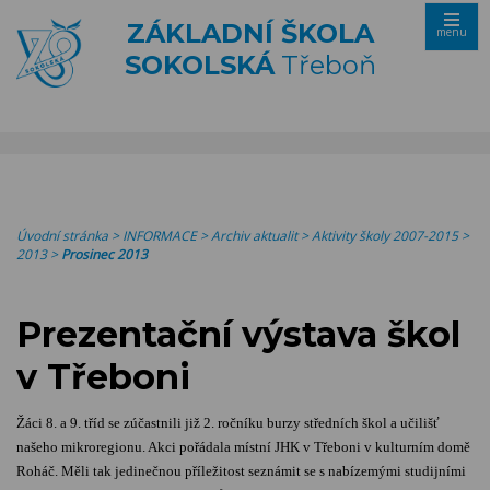
ZÁKLADNÍ ŠKOLA
menu
SOKOLSKÁ
Třeboň
Úvodní stránka
>
INFORMACE
>
Archiv aktualit
>
Aktivity školy 2007-2015
>
2013
>
Prosinec 2013
Prezentační výstava škol
v Třeboni
Žáci 8. a 9. tříd se zúčastnili již 2. ročníku burzy středních škol a učilišť
našeho mikroregionu. Akci pořádala místní JHK v Třeboni v kulturním domě
Roháč. Měli tak jedinečnou příležitost seznámit se s nabízemými studijními