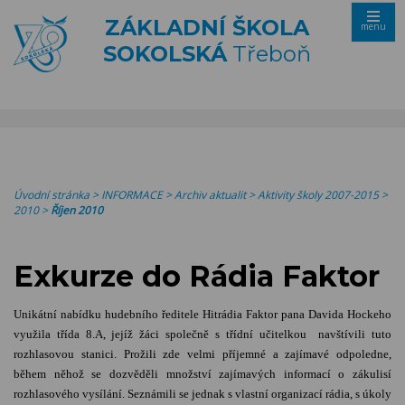
ZÁKLADNÍ ŠKOLA
menu
SOKOLSKÁ
Třeboň
Úvodní stránka
>
INFORMACE
>
Archiv aktualit
>
Aktivity školy 2007-2015
>
2010
>
Říjen 2010
Exkurze do Rádia Faktor
Unikátní nabídku hudebního ředitele Hitrádia Faktor pana Davida Hockeho
využila třída 8.A, jejíž žáci společně s třídní učitelkou navštívili tuto
rozhlasovou stanici. Prožili zde velmi příjemné a zajímavé odpoledne,
během něhož se dozvěděli množství zajímavých informací o zákulisí
rozhlasového vysílání. Seznámili se jednak s vlastní organizací rádia, s úkoly