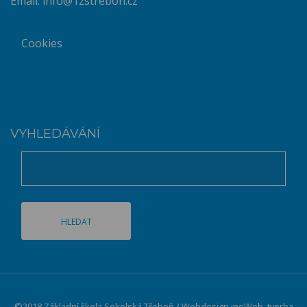
Email:
info@1zstrebon.cz
Cookies
VYHLEDÁVÁNÍ
©2018 Základní škola Sokolská Třeboň / Webdesign
inoWeb
, tvorba