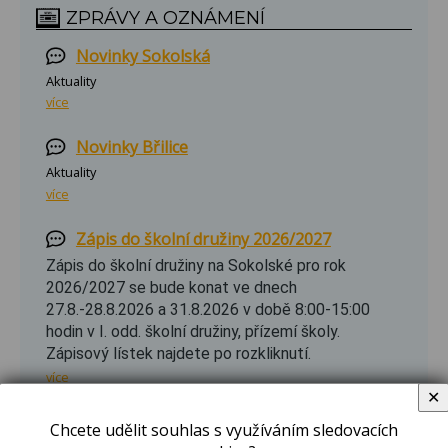
ZPRÁVY A OZNÁMENÍ
Novinky Sokolská
Aktuality
více
Novinky Břilice
Aktuality
více
Zápis do školní družiny 2026/2027
Zápis do školní družiny na Sokolské pro rok
2026/2027 se bude konat ve dnech
27.8.-28.8.2026 a 31.8.2026 v době 8:00-15:00
hodin v I. odd. školní družiny, přízemí školy.
Zápisový lístek najdete po rozkliknutí.
více
✕
Letní hrátky 2026
Chcete udělit souhlas s využíváním sledovacích
29.6.-3.7. Honzíkova cesta - OBSAZENO