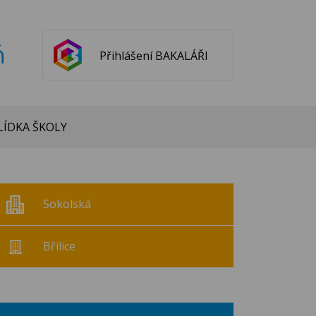
ň
Přihlášení BAKALÁŘI
ÍDKA ŠKOLY
Sokolská
Břilice