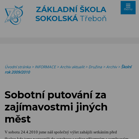
ZÁKLADNÍ ŠKOLA
menu
SOKOLSKÁ
Třeboň
Úvodní stránka
>
INFORMACE
>
Archiv aktualit
>
Družina
>
Archiv
>
Školní
rok 2009/2010
Sobotní putování za
zajímavostmi jiných
měst
V sobotu 24.4.2010 jsme náš společný výlet zahájili setkáním před
školou,kde jsme nastoupili do autobusu s velice příjemným a usměvavým