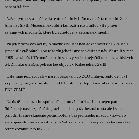
panem řidičem.
Naše první cesta směřovala tentokrát do Pelhřimova-města rekordů. Zde
jsme navštívili Muzeum rekordů a kuriozit a roztomilou vilu plnou
zajímavých předmětů, které byli zhotoveny ze zápalek, špejlí, ...
Nejen
z dětských očí bylo možné číst úžas nad dovedností lidí.V muzeu
jsme usilovně pátrali i po rekordu,jehož jsme se většina z nás účastnili v roce
2009 na náměstí Třeboně.Jednalo se o vytvoření největšího kapra z lidských
těl. Zmínku
o našem pokusu lze objevit v Knize rekordů č.III.
Dále jsme pokračovali v našem cestování do ZOO Jihlava.Tento den byl
vyjímečný tím,že v prostorách ZOO probíhaly doplňkové akce u příležitosti
DNE ZEMĚ.
Na úspěšnosti našeho společného putování měl zásluhu nejen pan
řidič,který nás bezpečně dopravil na námi požadovaná místa,ale i sama
příroda. Krásné slunečné počasí,obloha bez jedinného mráčku - hovoří o
spokojenosti všech zúčastněných.Veliká řada z nich se již dnes těší na akci
připravovanou pro rok 2011.