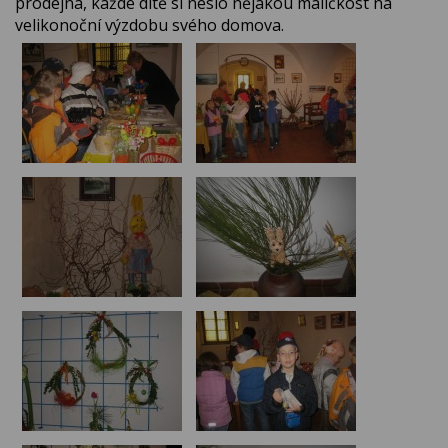
prodejná, každé dítě si neslo nějakou maličkost na
velikonoční výzdobu svého domova.