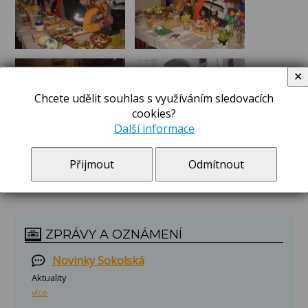
✕
Chcete udělit souhlas s využíváním sledovacích
cookies?
Další informace
Přijmout
Odmítnout
ZPRÁVY A OZNÁMENÍ
Novinky Sokolská
Aktuality
více