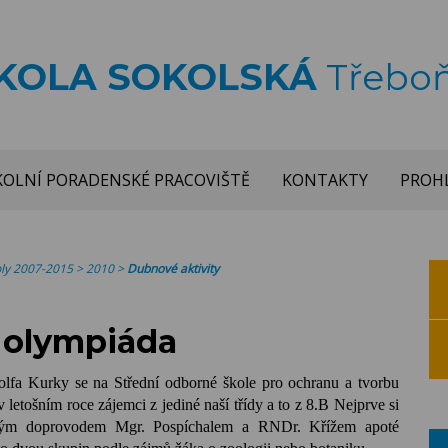
ŠKOLA SOKOLSKÁ
Třebo
KOLNÍ PORADENSKÉ PRACOVIŠTĚ
KONTAKTY
PROHL
koly 2007-2015
>
2010
>
Dubnové aktivity
 olympiáda
olfa Kurky se na Střední odborné škole pro ochranu a tvorbu
v letošním roce zájemci z jediné naší třídy a to z 8.B Nejprve si
orným doprovodem Mgr. Pospíchalem a RNDr. Křížem apoté