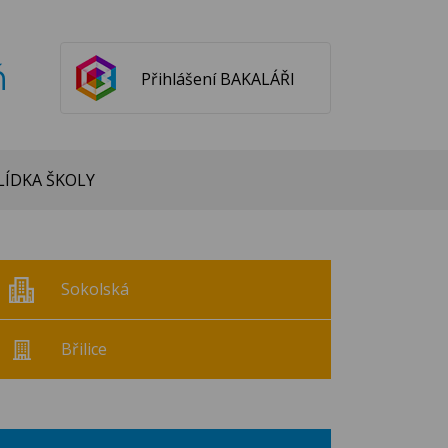
ň
Přihlášení BAKALÁŘI
ÍDKA ŠKOLY
Sokolská
Břilice