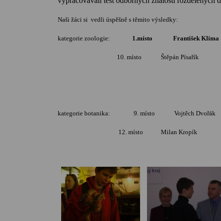
vypracovávali test odborných znalostí rozdělených 
Naši žáci si vedli úspěšně s těmito výsledky:
kategorie zoologie:
1.místo František Klíma
10. místo Štěpán Písařík
kategorie botanika: 9. místo Vojtěch Dvořák
12. místo Milan Kropík