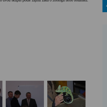
do dvou skupin podle zájmů žáka o zoologii nebo botaniku.