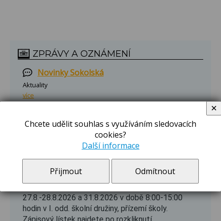
ZPRÁVY A OZNÁMENÍ
Novinky Sokolská
Aktuality
více
✕
Novinky Břilice
Chcete udělit souhlas s využíváním sledovacích
Aktuality
cookies?
více
Další informace
Zápis do školní družiny 2026/2027
Přijmout
Odmítnout
Zápis do školní družiny na Sokolské pro rok
2026/2027 se bude konat ve dnech
27.8.-28.8.2026 a 31.8.2026 v době 8:00-15:00
hodin v I. odd. školní družiny, přízemí školy.
Zápisový lístek najdete po rozkliknutí.