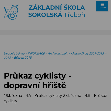
ZÁKLADNÍ ŠKOLA
menu
SOKOLSKÁ
Třeboň
Úvodní stránka
>
INFORMACE
>
Archiv aktualit
>
Aktivity školy 2007-2015
>
2013
>
Březen 2013
Průkaz cyklisty -
dopravní hřiště
19.března - 4.A - Průkaz cyklisty 27.března - 4.B - Průkaz
cyklisty