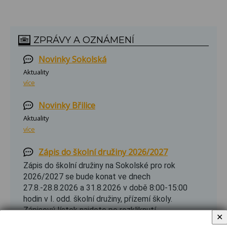
ZPRÁVY A OZNÁMENÍ
Novinky Sokolská
Aktuality
více
Novinky Břilice
Aktuality
více
Zápis do školní družiny 2026/2027
Zápis do školní družiny na Sokolské pro rok
2026/2027 se bude konat ve dnech
27.8.-28.8.2026 a 31.8.2026 v době 8:00-15:00
hodin v I. odd. školní družiny, přízemí školy.
Zápisový lístek najdete po rozkliknutí.
✕
více