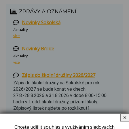
ZPRÁVY A OZNÁMENÍ
Novinky Sokolská
Aktuality
více
Novinky Břilice
Aktuality
více
Zápis do školní družiny 2026/2027
Zápis do školní družiny na Sokolské pro rok
2026/2027 se bude konat ve dnech
27.8.-28.8.2026 a 31.8.2026 v době 8:00-15:00
hodin v I. odd. školní družiny, přízemí školy.
Zápisový lístek najdete po rozkliknutí.
více
✕
Chcete udělit souhlas s využíváním sledovacích
Letní hrátky 2026