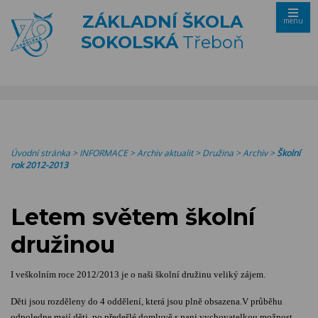
ZÁKLADNÍ ŠKOLA
menu
SOKOLSKÁ
Třeboň
Úvodní stránka
>
INFORMACE
>
Archiv aktualit
>
Družina
>
Archiv
>
Školní
rok 2012-2013
Letem světem školní
družinou
I veškolním roce 2012/2013 je o naši školní družinu veliký zájem.
Děti jsou rozděleny do 4 oddělení, která jsou plně obsazena.V průběhu
odpoledne mají děti, po předešlé domluvě s pani vychovatelkou,možnost